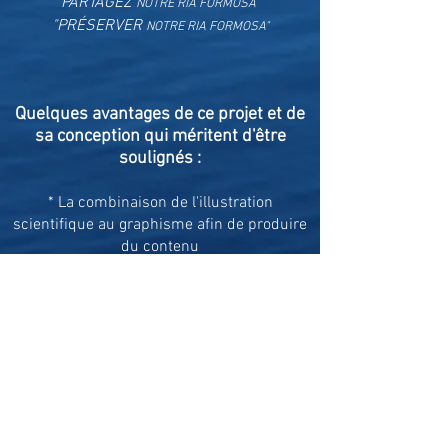
"PARTAGEZ
"
NOTRE RIA FORMOSA
"PRÉSERVER
NOTRE RIA FORMOSA"
Quelques avantages de ce projet et de
sa conception qui méritent d'être
soulignés :
* La combinaison de l'illustration
scientifique au graphisme afin de produire
du contenu
qui allient vision artistique et scientifique.
* L'utilisation de l'animation 2D pour aider à
transmettre le message et créer l'effet
émotionnel désiré dans certaines chansons
ou moments, puisqu'il s'agit d'un spectacle
musical multimédia sans narration ni sous-
titres.